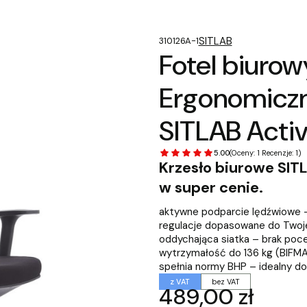
SITLAB
310126A-1
Fotel biuro
Ergonomiczn
SITLAB Acti
5.00
(Oceny: 1 Recenzje: 1)
Krzesło biurowe SIT
w super cenie.
aktywne podparcie lędźwiowe –
regulacje dopasowane do Twoje
oddychająca siatka – brak poc
wytrzymałość do 136 kg (BIFMA
spełnia normy BHP – idealny do
z VAT
bez VAT
Cena
489,00 zł