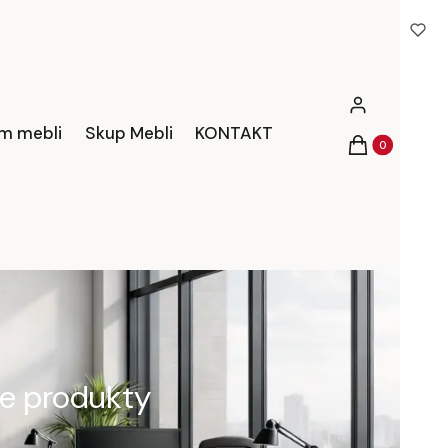
Zaloguj się
m mebli
Skup Mebli
KONTAKT
Produkty w ko
Koszyk
e produkty