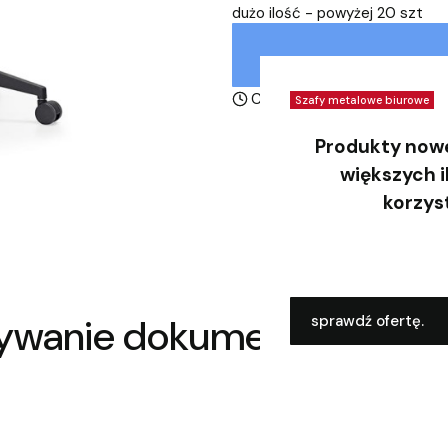
dużo ilość - powyżej 20 szt
Czas wysyłki:
24 h
Szafy metalowe biurowe
Produkty nowe
większych i
korzys
ywanie dokumentacji
sprawdź ofertę. 