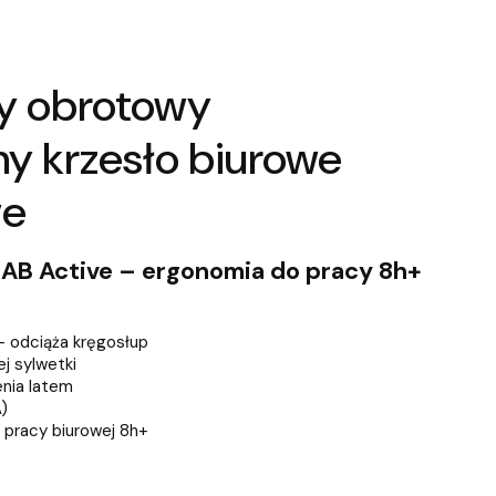
wy obrotowy
y krzesło biurowe
ve
LAB Active – ergonomia do pracy 8h+
 odciąża kręgosłup
j sylwetki
enia latem
)
 pracy biurowej 8h+