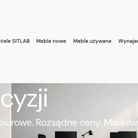
ne biuro
otele SITLAB
Meble nowe
Meble używane
Wynaje
 od
cyzji
biurowe. Rozsądne ceny. Markow