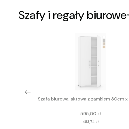
Szafy i regały biurowe
c
Szafa biurowa, aktowa z zamkiem 80cm x
Cena
595,00 zł
Cena
483,74 zł