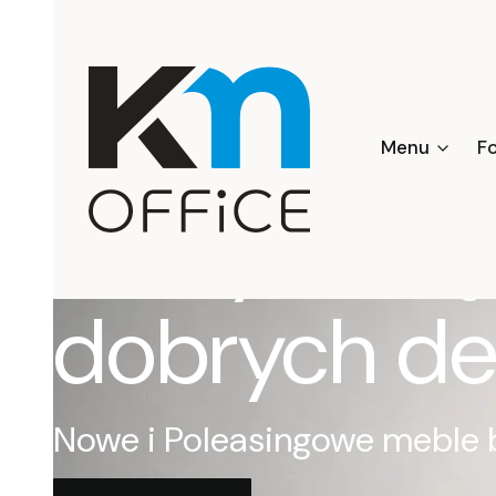
Profesjonal
Menu
F
zaczyna się
dobrych de
Nowe i Poleasingowe meble 