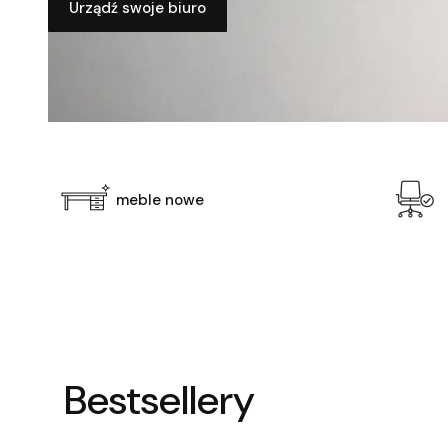
Urządź swoje biuro
meble nowe
Bestsellery