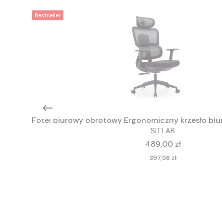
Bestseller
Fotel biurowy obrotowy Ergonomiczny krzesło biu
SITLAB
Cena
489,00 zł
Cena
397,56 zł