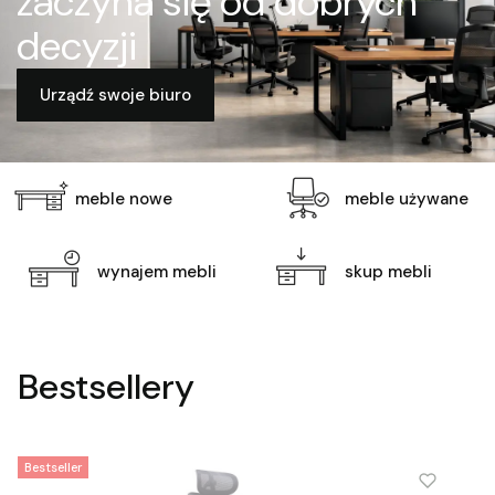
zaczyna się od dobrych
decyzji
Urządź swoje biuro
meble nowe
meble używane
wynajem mebli
skup mebli
Bestsellery
Bestseller