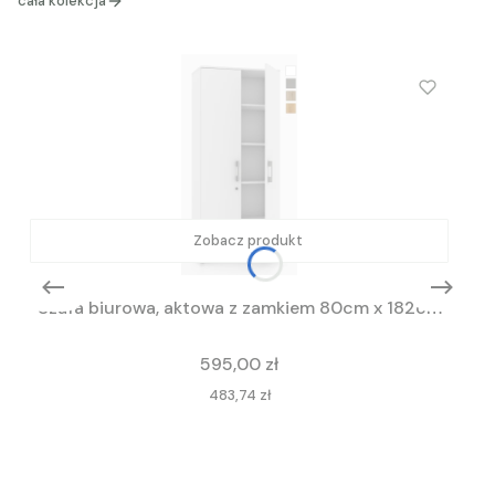
cała kolekcja
Zobacz produkt
Szafa biurowa, aktowa z zamkiem 80cm x 182cm
Cena
595,00 zł
Cena
483,74 zł