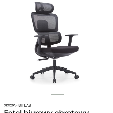
SITLAB
310126A-1
Fotel biurowy obrotowy