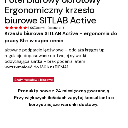
Ergonomiczny krzesło
biurowe SITLAB Active
5.00
(Oceny: 1 Recenzje: 1)
Krzesło biurowe SITLAB Active – ergonomia do
pracy 8h+ w super cenie.
aktywne podparcie lędźwiowe – odciąża kręgosłup
regulacje dopasowane do Twojej sylwetki
oddychająca siatka – brak pocenia latem
wytrzymałość do 136 kg (BIFMA)
spełnia normy BHP – idealny do pracy biurowej 8h+
z VAT
bez VAT
Szafy metalowe biurowe
Cena
489,00 zł
Produkty nowe z 24 miesięczną gwarancją.
dużo ilość - powyżej 20 szt
Przy większych ilościach zapytaj konsultanta o
Dodaj do koszyka
korzystniejsze warunki dostawy.
Czas wysyłki:
24 h