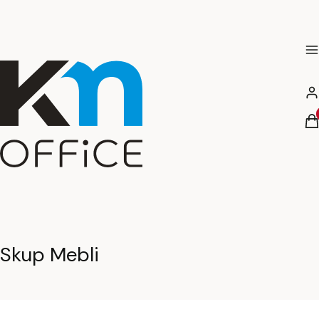
M
Za
Pr
K
Skup Mebli