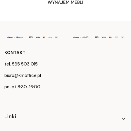
WYNAJEM MEBLI
KONTAKT
tel. 535 503 015
biuro@kmoffice.pl
pn-pt 8:30-16:00
Linki w stopce
Linki