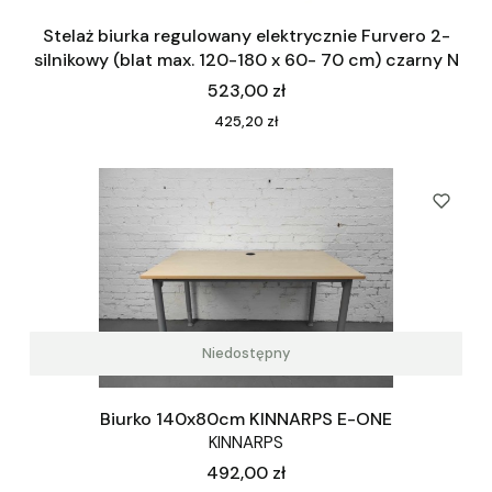
Stelaż biurka regulowany elektrycznie Furvero 2-
silnikowy (blat max. 120-180 x 60- 70 cm) czarny N
Cena
523,00 zł
Cena
425,20 zł
Niedostępny
Biurko 140x80cm KINNARPS E-ONE
KINNARPS
Cena
492,00 zł