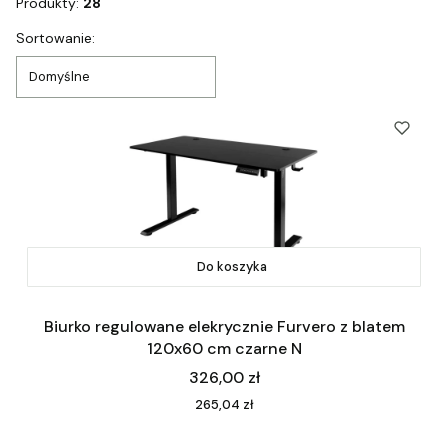
Produkty:
28
Lista produktów
Sortowanie:
Domyślne
Do koszyka
Biurko regulowane elekrycznie Furvero z blatem
120x60 cm czarne N
Cena
326,00 zł
Cena
265,04 zł