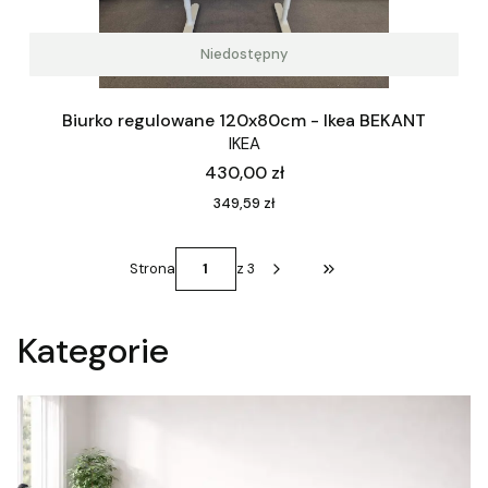
Niedostępny
Biurko regulowane 120x80cm - Ikea BEKANT
IKEA
Cena
430,00 zł
Cena
349,59 zł
Strona
z 3
Przejdź do ostatniej st
Kategorie