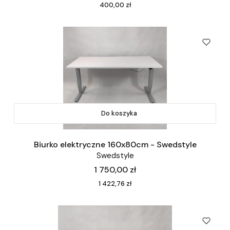
Cena
400,00 zł
Do koszyka
Biurko elektryczne 160x80cm - Swedstyle
Swedstyle
Cena
1 750,00 zł
Cena
1 422,76 zł