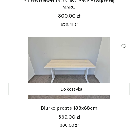
Biurko Bench 160 × 162 cm z przegrodą
MARO
Cena
800,00 zł
Cena
650,41 zł
Do koszyka
Biurko proste 138x68cm
Cena
369,00 zł
Cena
300,00 zł