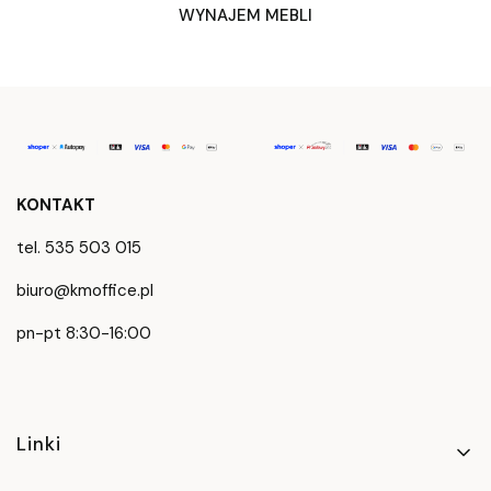
WYNAJEM MEBLI
KONTAKT
tel. 535 503 015
biuro@kmoffice.pl
pn-pt 8:30-16:00
Linki w stopce
Linki