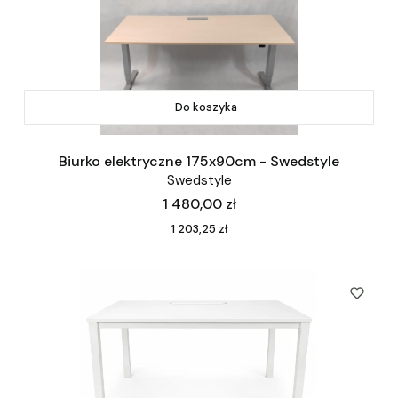
Do koszyka
Biurko elektryczne 175x90cm - Swedstyle
Swedstyle
Cena
1 480,00 zł
Cena
1 203,25 zł