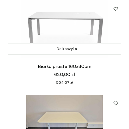
Do koszyka
Biurko proste 160x80cm
Cena
620,00 zł
Cena
504,07 zł