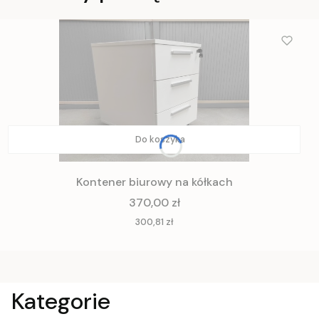
Do koszyka
Kontener biurowy na kółkach
Cena
370,00 zł
Cena
300,81 zł
Kategorie