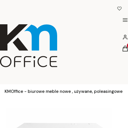
M
Za
Pr
K
KMOffice - biurowe meble nowe , używane, poleasingowe -