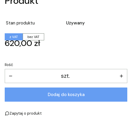
Produkt
Stan produktu
Używany
z VAT
bez VAT
Cena
620,00 zł
Ilość
szt.
Dodaj do koszyka
Zapytaj o produkt