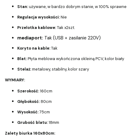
Stan:
używane, w bardzo dobrym stanie, w 100% sprawne
Regulacja wysokości:
Nie
Przelotka kablowe:
Tak x2szt.
mediaport:
Tak (USB + zasilanie 220V)
Koryto na kable:
Tak
Blat:
Płyta meblowa wykończona okleiną PCV, kolor biały
Stelaż:
metalowy, stabilny, kolor szary
WYMIARY:
Szerokość:
160cm
Głębokość:
80cm
Wysokość:
75cm
Grubość blatu:
18mm
Zalety biurka 160x80cm: