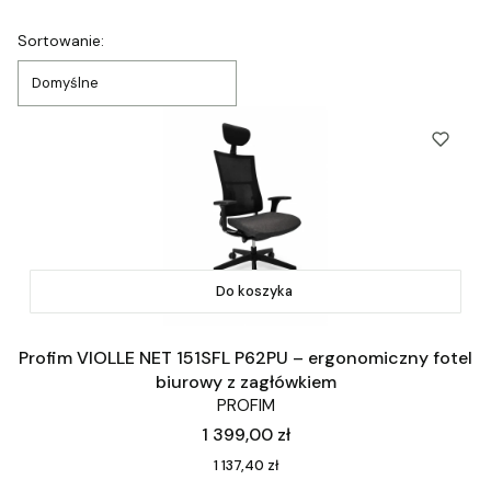
Lista produktów
Sortowanie:
Domyślne
Do koszyka
Profim VIOLLE NET 151SFL P62PU – ergonomiczny fotel
biurowy z zagłówkiem
PROFIM
Cena
1 399,00 zł
Cena
1 137,40 zł