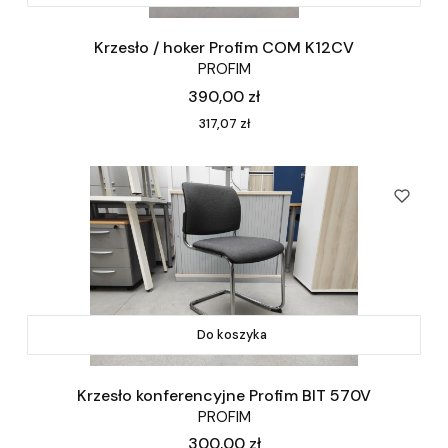
Krzesło / hoker Profim COM K12CV
PROFIM
Cena
390,00 zł
Cena
317,07 zł
Do koszyka
Krzesło konferencyjne Profim BIT 570V
PROFIM
Cena
300,00 zł