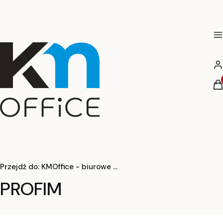
M
Za
Pr
K
Przejdź do:
KMOffice - biurowe meble nowe , używane, poleasingowe - wynajem sprzedaż
PROFIM