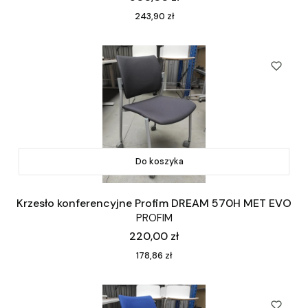
Cena
243,90 zł
Do koszyka
Krzesło konferencyjne Profim DREAM 570H MET EVO
PROFIM
Cena
220,00 zł
Cena
178,86 zł