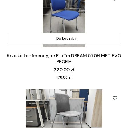
Do koszyka
Krzesło konferencyjne Profim DREAM 570H MET EVO
PROFIM
Cena
220,00 zł
Cena
178,86 zł