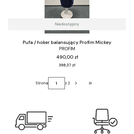
Niedostępny
Pufa / hoker balansujący Profim Mickey
PROFIM
Cena
490,00 zł
Cena
398,37 zł
Strona
z 2
Przejdź do ostatniej st