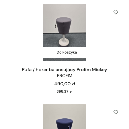
Do koszyka
Pufa / hoker balansujący Profim Mickey
PROFIM
Cena
490,00 zł
Cena
398,37 zł