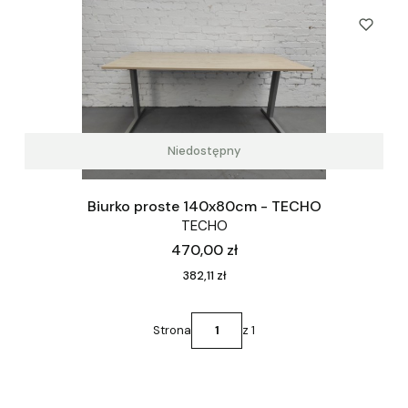
Niedostępny
Biurko proste 140x80cm - TECHO
TECHO
Cena
470,00 zł
Cena
382,11 zł
Strona
z 1