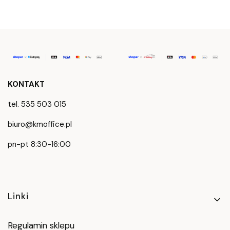
KONTAKT
tel. 535 503 015
biuro@kmoffice.pl
pn-pt 8:30-16:00
Linki w stopce
Linki
Regulamin sklepu