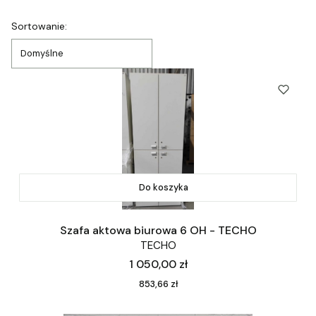
Lista produktów
Sortowanie:
Domyślne
Do koszyka
Szafa aktowa biurowa 6 OH - TECHO
TECHO
Cena
1 050,00 zł
Cena
853,66 zł