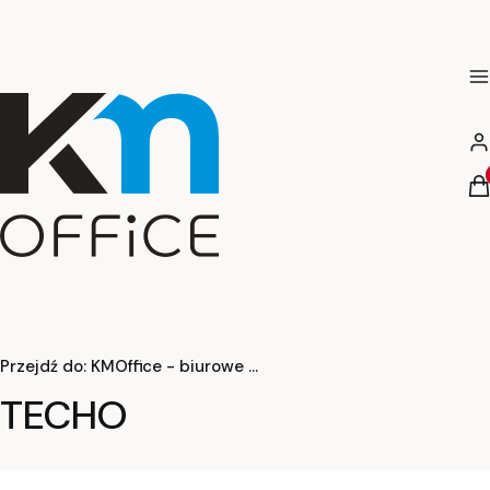
M
Za
Pr
K
Przejdź do:
KMOffice - biurowe meble nowe , używane, poleasingowe - wynajem sprzedaż
TECHO