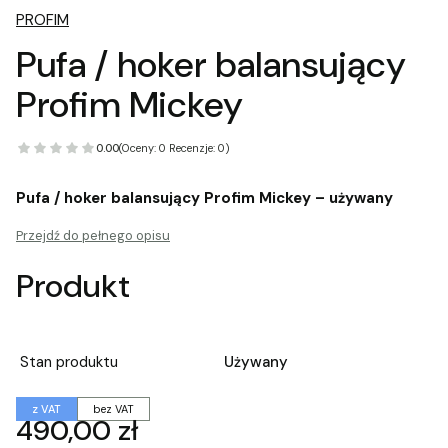
PROFIM
Pufa / hoker balansujący
Profim Mickey
0.00
(Oceny: 0 Recenzje: 0)
Pufa / hoker balansujący Profim Mickey – używany
Przejdź do pełnego opisu
Produkt
Stan produktu
Używany
z VAT
bez VAT
Cena
490,00 zł