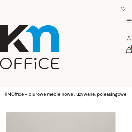
M
Za
Pr
K
KMOffice - biurowe meble nowe , używane, poleasingowe -