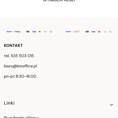
KONTAKT
tel. 535 503 015
biuro@kmoffice.pl
pn-pt 8:30-16:00
Linki w stopce
Linki
Regulamin sklepu